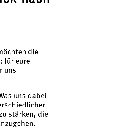
 möchten die
 für eure
r uns
 Was uns dabei
rschiedlicher
u stärken, die
 anzugehen.