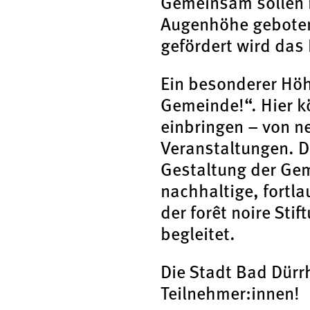
Gemeinsam sollen n
Augenhöhe geboten 
gefördert wird das 
Ein besonderer Höh
Gemeinde!“. Hier k
einbringen – von ne
Veranstaltungen. D
Gestaltung der Ge
nachhaltige, fortl
der forêt noire Sti
begleitet.
Die Stadt Bad Dürrh
Teilnehmer:innen!